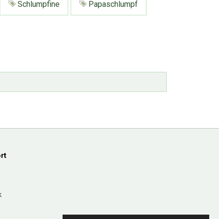
Schlumpfine
Papaschlumpf
rt
k