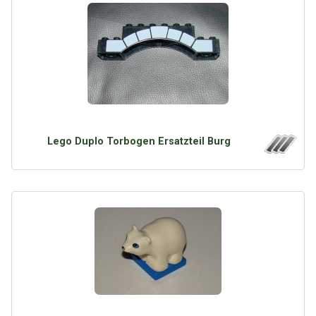
Lego Duplo Torbogen Ersatzteil Burg
Über Tauschbu↔de
Kategorien
Mit Email
Twitter
Facebook
Tauschbons
Neue Artikel