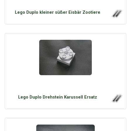
Google
Neu hier?
Mediadaten
Erweitere Suche
Lego Duplo kleiner süßer Eisbär Zootiere
Presse News
Suchanfragen
Zufallsartikel
Kategoriewolke
Tagwolke
Lego Duplo Drehstein Karussell Ersatz