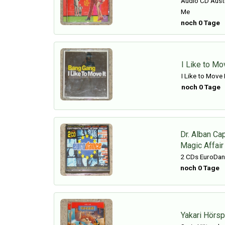
Audio CD Austi
Me
noch 0 Tage
I Like to Mo
I Like to Move 
noch 0 Tage
Dr. Alban Ca
Magic Affair
2 CDs EuroDa
noch 0 Tage
Yakari Hörsp