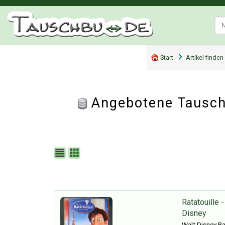
Start
Artikel finden
Angebotene Tauscha
Ratatouille 
Disney
Walt Disney Ra