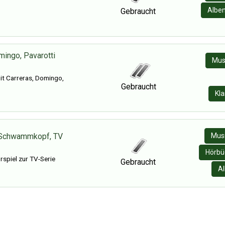
Albe
Gebraucht
mingo, Pavarotti
Mus
t Carreras, Domingo,
Gebraucht
Kla
Schwammkopf, TV
Musi
Hörbü
rspiel zur TV-Serie
Gebraucht
Al