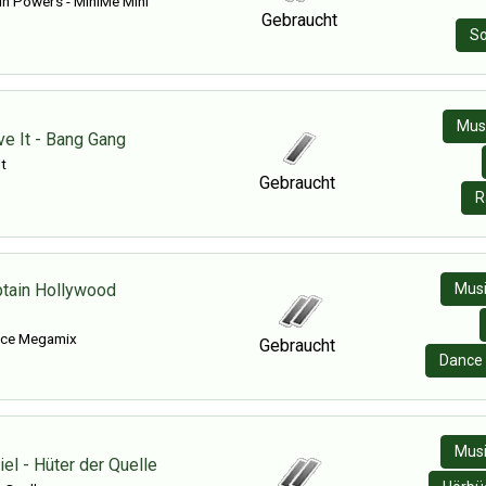
n Powers - MiniMe Mini
Gebraucht
So
Mus
ve It - Bang Gang
It
Gebraucht
R
ptain Hollywood
Musi
nce Megamix
Gebraucht
Dance 
Musi
iel - Hüter der Quelle