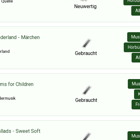
Hörbüc
 Quelle
Neuwertig
Al
nderland - Märchen
Musi
Hörbü
rland
Gebraucht
Al
ms for Children
Mus
dermusik
Gebraucht
F
llads - Sweet Soft
Mus