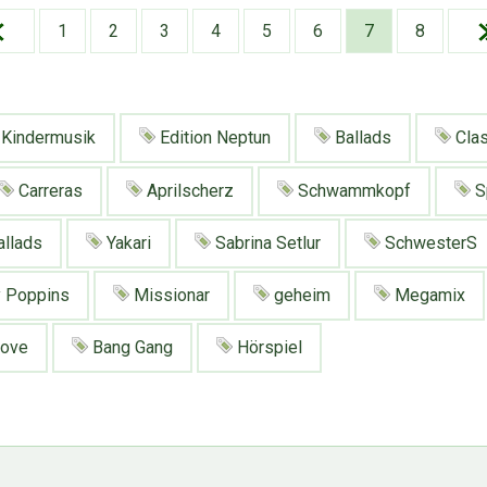
1
2
3
4
5
6
7
8
Kindermusik
Edition Neptun
Ballads
Clas
Carreras
Aprilscherz
Schwammkopf
S
llads
Yakari
Sabrina Setlur
SchwesterS
 Poppins
Missionar
geheim
Megamix
Move
Bang Gang
Hörspiel