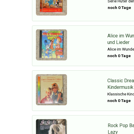
Serie Hüter der
noch 0 Tage
Alice im Wu
und Lieder
Alice im Wunde
noch 0 Tage
Classic Drea
Kindermusik
Klassische Kin
noch 0 Tage
Rock Pop Ba
Lazy