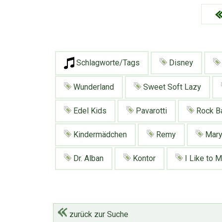
Schlagworte/Tags
Disney
Wunderland
Sweet Soft Lazy
Edel Kids
Pavarotti
Rock Ba
Kindermädchen
Remy
Mary
Dr. Alban
Kontor
I Like to 
zurück zur Suche