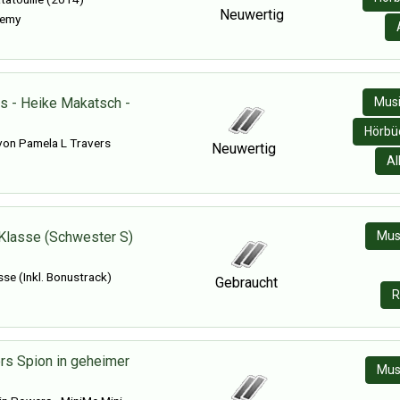
Neuwertig
Remy
s - Heike Makatsch -
Musi
Hörbüc
von Pamela L Travers
Neuwertig
Al
Klasse (Schwester S)
Mus
sse (Inkl. Bonustrack)
Gebraucht
R
rs Spion in geheimer
Mus