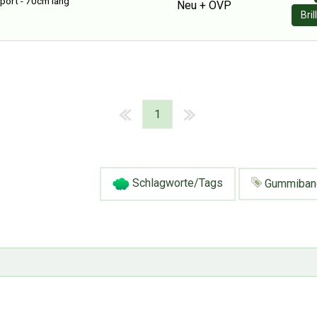
Sport - 70cm lang
Neu + OVP
Bri
1
Schlagworte/Tags
Gummiban