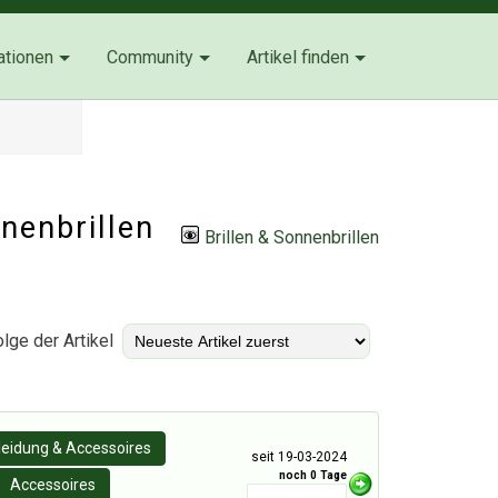
ationen
Community
Artikel finden
nnenbrillen
Brillen & Sonnenbrillen
lge der Artikel
leidung & Accessoires
seit 19-03-2024
noch 0 Tage
Accessoires