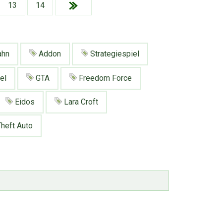
13
14
ahn
Addon
Strategiespiel
el
GTA
Freedom Force
Eidos
Lara Croft
heft Auto