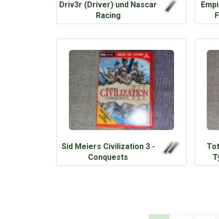
Driv3r (Driver) und Nascar
Empi
Racing
F
Sid Meiers Civilization 3 -
Tot
Conquests
T