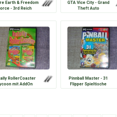
re Earth & Freedom
GTA Vice City - Grand
orce - 3rd Reich
Theft Auto
ally RollerCoaster
Pinnball Master - 31
ycoon mit AddOn
Flipper Spieltische