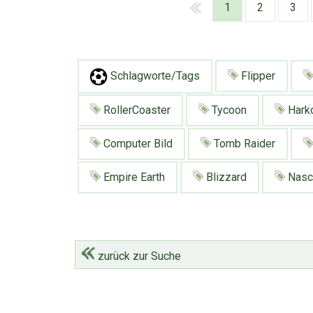
1
2
3
Schlagworte/Tags
Flipper
RollerCoaster
Tycoon
Hark
Computer Bild
Tomb Raider
Empire Earth
Blizzard
Nasc
zurück zur Suche