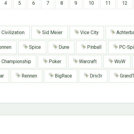
4
5
6
7
8
9
10
11
12
Civilization
Sid Meier
Vice City
Achterb
onnen
Spice
Dune
Pinball
PC-Spi
Championship
Poker
Warcraft
WoW
ar
Rennen
BigRace
Driv3r
GrandT