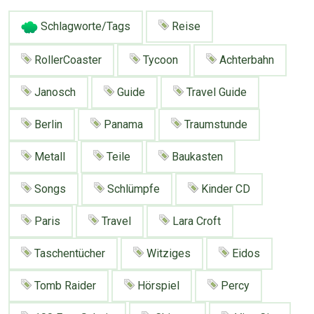
Google
Neu hier?
Mediadaten
Erweitere Suche
Schlagworte/Tags
Reise
Presse News
Suchanfragen
RollerCoaster
Tycoon
Achterbahn
Zufallsartikel
Janosch
Guide
Travel Guide
Kategoriewolke
Tagwolke
Berlin
Panama
Traumstunde
Metall
Teile
Baukasten
Songs
Schlümpfe
Kinder CD
Paris
Travel
Lara Croft
Taschentücher
Witziges
Eidos
Tomb Raider
Hörspiel
Percy