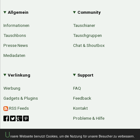
Allgemein
Community
Informationen
Tauschianer
Tauschbons
Tauschgruppen
Presse News
Chat & Shoutbox
Mediadaten
Verlinkung
Support
Werbung
FAQ
Gadgets & Plugins
Feedback
RSS Feeds
Kontakt
Probleme & Hilfe
U
nsere Webseite benutzt Cookies, um die Nutzung für unsere Besucher zu verbessern.