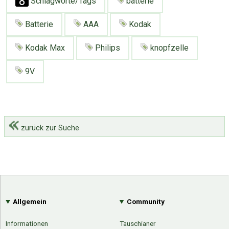
Schlagworte/Tags
batterie
Google
Neu hier?
Mediadaten
Erweitere Suche
Batterie
AAA
Kodak
Presse News
Suchanfragen
Kodak Max
Philips
knopfzelle
Zufallsartikel
Kategoriewolke
9V
Tagwolke
zurück zur Suche
Allgemein
Community
Informationen
Tauschianer