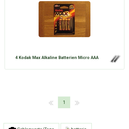
4 Kodak Max Alkaline Batterien Micro AAA
1
Über Tauschbu↔de
Kategorien
Mit Email
Twitter
Facebook
Tauschbons
Neue Artikel