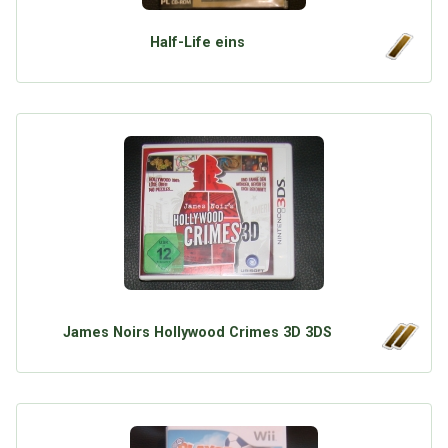
Google
Neu hier?
Mediadaten
Erweitere Suche
Half-Life eins
Presse News
Suchanfragen
Zufallsartikel
Kategoriewolke
Tagwolke
James Noirs Hollywood Crimes 3D 3DS