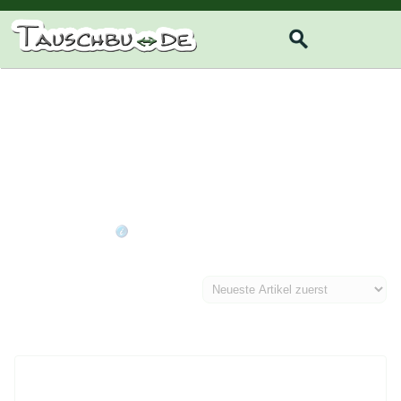
☰
Angebotene Tauschartikel in der
Kategorie
Film & Fernsehen
(189)
Ihre Suche liefert sehr viele Treffer
schränken Sie ggf. die Suche weiter ein
Sortier-Reihenfolge der Artikel