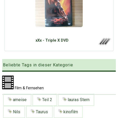
Google
Neu hier?
Mediadaten
Erweitere Suche
Presse News
Suchanfragen
Zufallsartikel
Kategoriewolke
xXx - Triple X DVD
Tagwolke
Beliebte Tags in dieser Kategorie
Film & Fernsehen
ameise
Teil 2
lauras Stern
Nils
Taurus
kinofilm