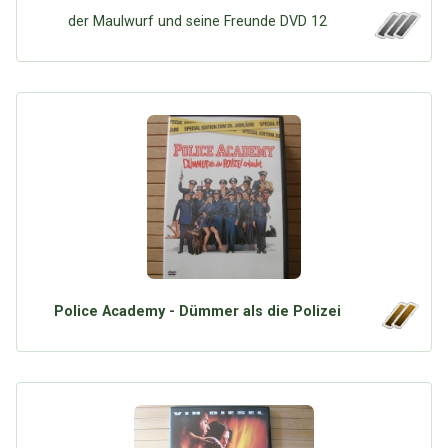
der Maulwurf und seine Freunde DVD 12
Police Academy - Dümmer als die Polizei
Über Tauschbu↔de
Kategorien
Mit Email
Twitter
Facebook
Tauschbons
Neue Artikel