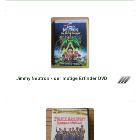
Jimmy Neutron - der mutige Erfinder DVD
Über Tauschbu↔de
Kategorien
Mit Email
Twitter
Facebook
Tauschbons
Neue Artikel