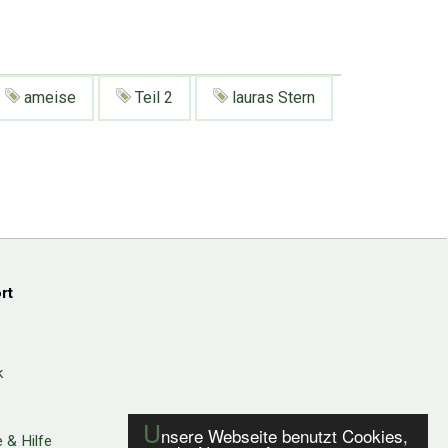
ameise
Teil 2
lauras Stern
rt
k
U
nsere Webseite benutzt Cookies,
 & Hilfe