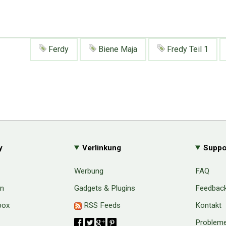
Ferdy
Biene Maja
Fredy Teil 1
y
Verlinkung
Suppo
Werbung
FAQ
en
Gadgets & Plugins
Feedbac
box
RSS Feeds
Kontakt
Probleme