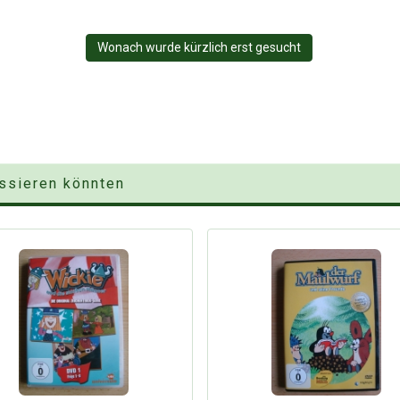
Wonach wurde kürzlich erst gesucht
essieren könnten