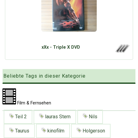
Google
Neu hier?
Mediadaten
Erweitere Suche
Presse News
Suchanfragen
Zufallsartikel
Kategoriewolke
xXx - Triple X DVD
Tagwolke
Beliebte Tags in dieser Kategorie
Film & Fernsehen
Teil 2
lauras Stern
Nils
Taurus
kinofilm
Holgerson