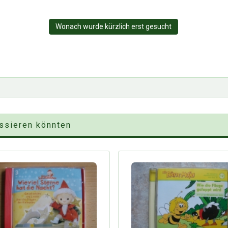
Wonach wurde kürzlich erst gesucht
essieren könnten