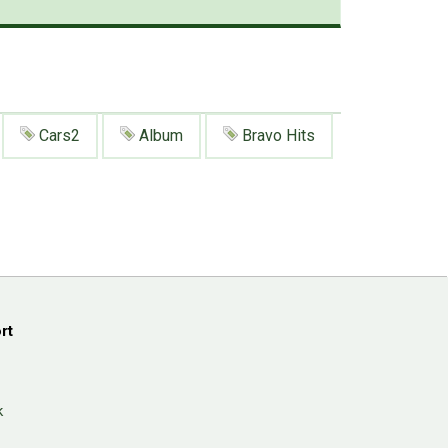
Cars2
Album
Bravo Hits
rt
k