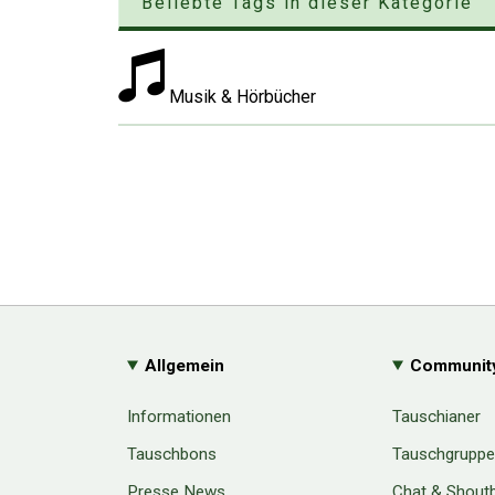
Beliebte Tags in dieser Kategorie
Musik & Hörbücher
Allgemein
Communit
Informationen
Tauschianer
Tauschbons
Tauschgrupp
Presse News
Chat & Shout