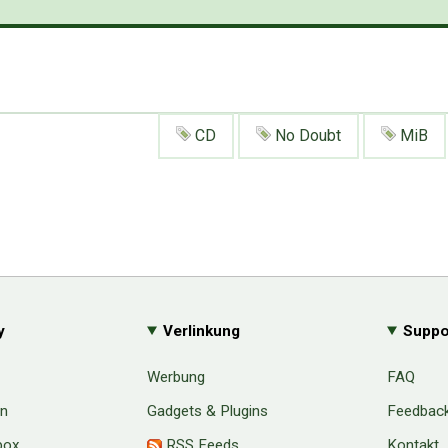
CD
No Doubt
MiB
y
Verlinkung
Suppo
Werbung
FAQ
en
Gadgets & Plugins
Feedbac
box
RSS Feeds
Kontakt