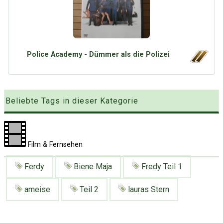
Google
Neu hier?
Mediadaten
Erweitere Suche
Presse News
Suchanfragen
Zufallsartikel
Police Academy - Dümmer als die Polizei
Kategoriewolke
Tagwolke
Beliebte Tags in dieser Kategorie
Film & Fernsehen
Ferdy
Biene Maja
Fredy Teil 1
ameise
Teil 2
lauras Stern