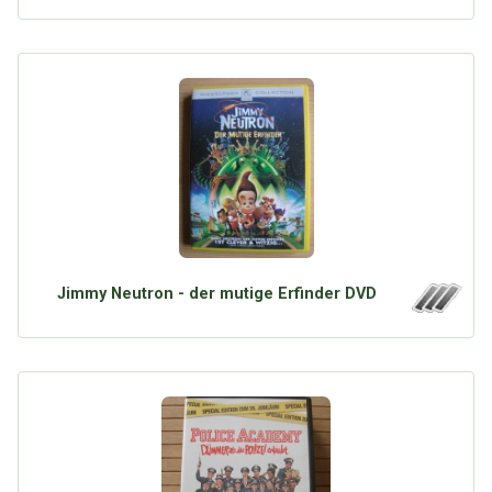
Jimmy Neutron - der mutige Erfinder DVD
Über Tauschbu↔de
Kategorien
Mit Email
Twitter
Facebook
Tauschbons
Neue Artikel