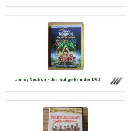
Jimmy Neutron - der mutige Erfinder DVD
Über Tauschbu↔de
Kategorien
Mit Email
Twitter
Facebook
Tauschbons
Neue Artikel