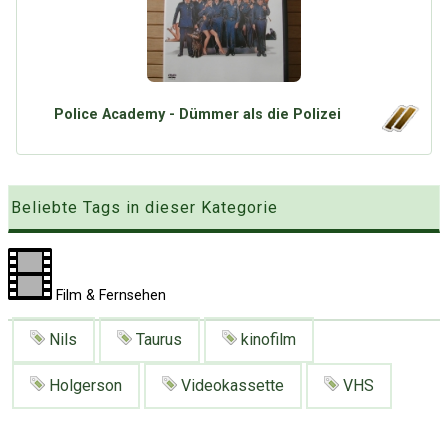
Google
Neu hier?
Mediadaten
Erweitere Suche
Presse News
Suchanfragen
Zufallsartikel
Police Academy - Dümmer als die Polizei
Kategoriewolke
Tagwolke
Beliebte Tags in dieser Kategorie
Film & Fernsehen
Nils
Taurus
kinofilm
Holgerson
Videokassette
VHS