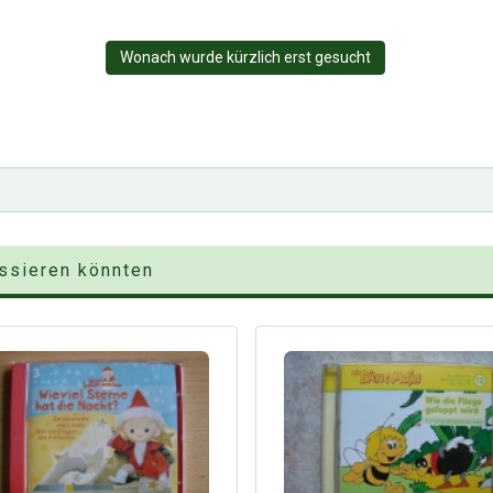
Wonach wurde kürzlich erst gesucht
essieren könnten