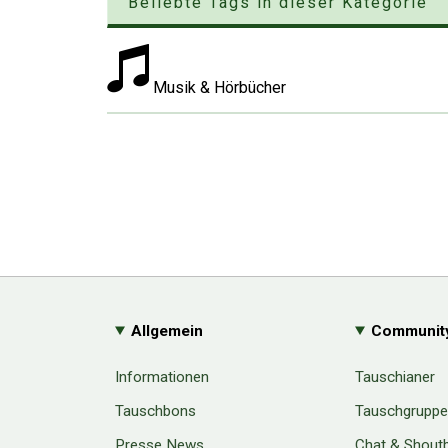
Beliebte Tags in dieser Kategorie
Musik & Hörbücher
Allgemein
Communit
Informationen
Tauschianer
Tauschbons
Tauschgrupp
Presse News
Chat & Shout