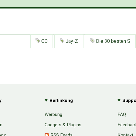
CD
Jay-Z
Die 30 besten S
y
Verlinkung
Suppo
Werbung
FAQ
en
Gadgets & Plugins
Feedbac
box
RSS Feeds
Kontakt