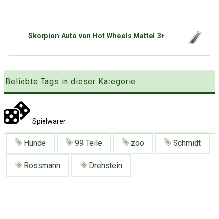
Google
Neu hier?
Mediadaten
Erweitere Suche
Presse News
Suchanfragen
Skorpion Auto von Hot Wheels Mattel 3+
Zufallsartikel
Kategoriewolke
Beliebte Tags in dieser Kategorie
Tagwolke
Spielwaren
Hunde
99 Teile
zoo
Schmidt
Rossmann
Drehstein