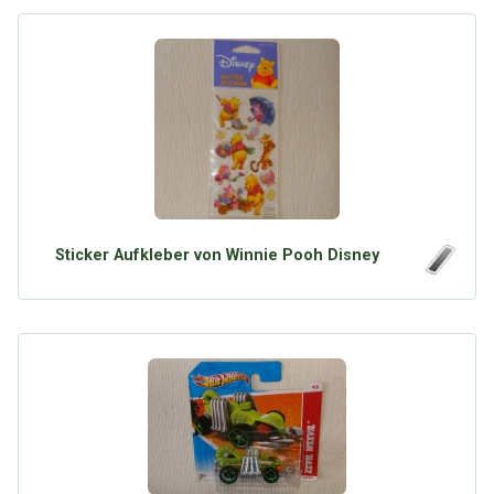
Sticker Aufkleber von Winnie Pooh Disney
Über Tauschbu↔de
Kategorien
Mit Email
Twitter
Facebook
Tauschbons
Neue Artikel