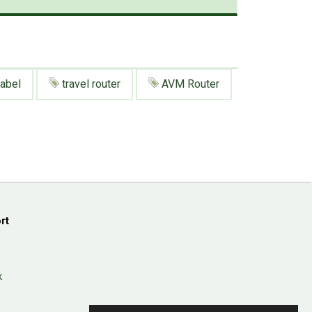
abel
travel router
AVM Router
rt
k