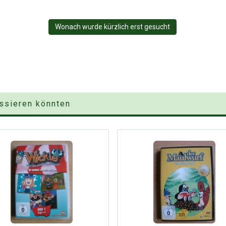
Wonach wurde kürzlich erst gesucht
essieren könnten