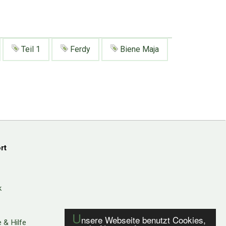
Teil 1
Ferdy
Biene Maja
rt
k
U
nsere Webseite benutzt Cookies,
 & Hilfe