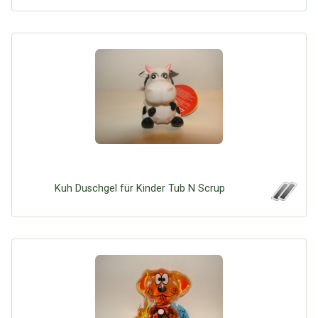
Kuh Duschgel für Kinder Tub N Scrup
Über Tauschbu↔de
Kategorien
Mit Email
Twitter
Facebook
Tauschbons
Neue Artikel