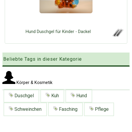
Google
Neu hier?
Mediadaten
Erweitere Suche
Presse News
Suchanfragen
Zufallsartikel
Hund Duschgel für Kinder - Dackel
Kategoriewolke
Tagwolke
Beliebte Tags in dieser Kategorie
Körper & Kosmetik
Duschgel
Kuh
Hund
Schweinchen
Fasching
Pflege