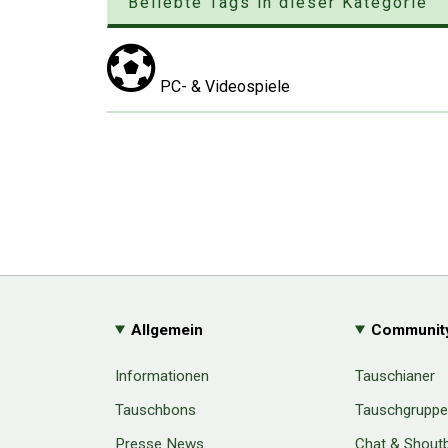
Beliebte Tags in dieser Kategorie
PC- & Videospiele
Allgemein
Communit
Informationen
Tauschianer
Tauschbons
Tauschgrupp
Presse News
Chat & Shout