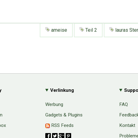
ameise
Teil 2
lauras Ste
y
Verlinkung
Suppo
Werbung
FAQ
en
Gadgets & Plugins
Feedbac
box
RSS Feeds
Kontakt
Probleme