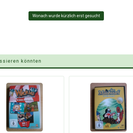
Wonach wurde kürzlich erst gesucht
essieren könnten