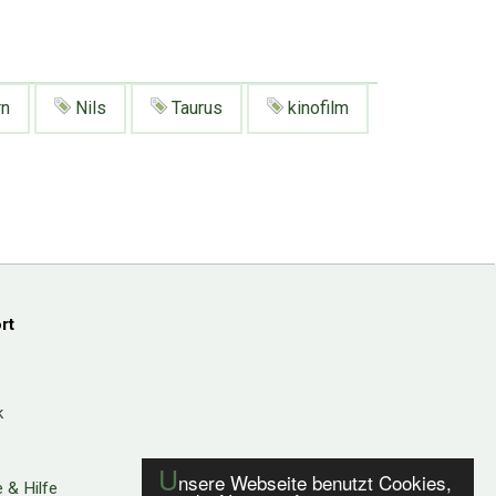
rn
Nils
Taurus
kinofilm
rt
k
U
nsere Webseite benutzt Cookies,
 & Hilfe