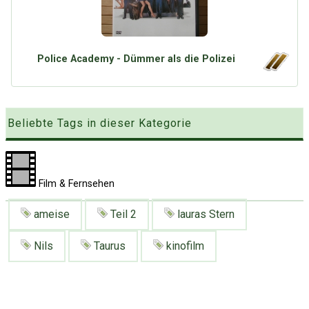
Google
Neu hier?
Mediadaten
Erweitere Suche
Presse News
Suchanfragen
Police Academy - Dümmer als die Polizei
Zufallsartikel
Kategoriewolke
Tagwolke
Beliebte Tags in dieser Kategorie
Film & Fernsehen
ameise
Teil 2
lauras Stern
Nils
Taurus
kinofilm