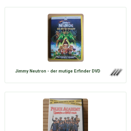
Jimmy Neutron - der mutige Erfinder DVD
Über Tauschbu↔de
Kategorien
Mit Email
Twitter
Facebook
Tauschbons
Neue Artikel