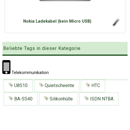
Google
Neu hier?
Mediadaten
Erweitere Suche
Presse News
Suchanfragen
Nokia Ladekabel (kein Micro USB)
Zufallsartikel
Kategoriewolke
Beliebte Tags in dieser Kategorie
Tagwolke
Telekommunikation
U8510
Quietscheente
HTC
BA-S540
Silikonhülle
ISDN NTBA