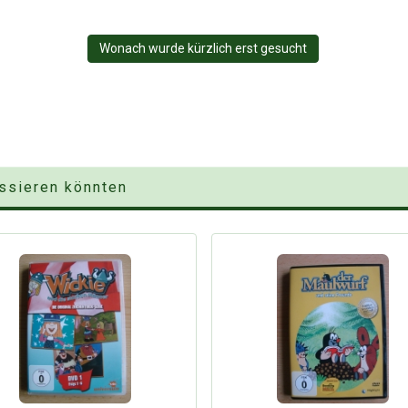
Wonach wurde kürzlich erst gesucht
essieren könnten