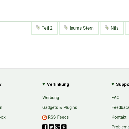
Teil 2
lauras Stern
Nils
y
Verlinkung
Suppo
Werbung
FAQ
en
Gadgets & Plugins
Feedbac
box
RSS Feeds
Kontakt
Probleme