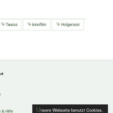
Taurus
kinofilm
Holgerson
rt
k
U
nsere Webseite benutzt Cookies,
 & Hilfe