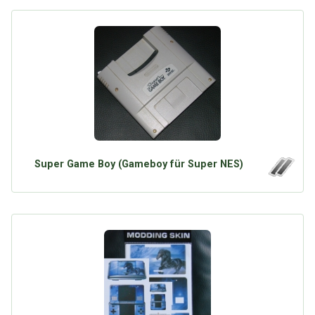
Super Game Boy (Gameboy für Super NES)
Über Tauschbu↔de
Kategorien
Mit Email
Twitter
Facebook
Tauschbons
Neue Artikel