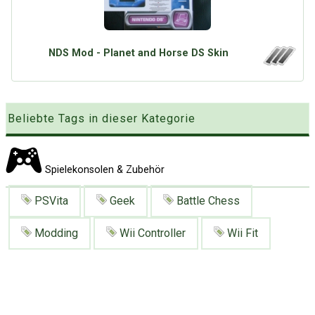
Google
Neu hier?
Mediadaten
Erweitere Suche
Presse News
Suchanfragen
NDS Mod - Planet and Horse DS Skin
Zufallsartikel
Kategoriewolke
Tagwolke
Beliebte Tags in dieser Kategorie
Spielekonsolen & Zubehör
PSVita
Geek
Battle Chess
Modding
Wii Controller
Wii Fit