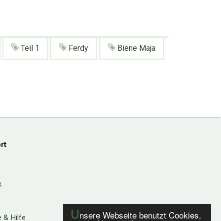
Teil 1
Ferdy
Biene Maja
rt
k
U
nsere Webseite benutzt Cookies,
 & Hilfe