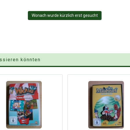
Wonach wurde kürzlich erst gesucht
essieren könnten