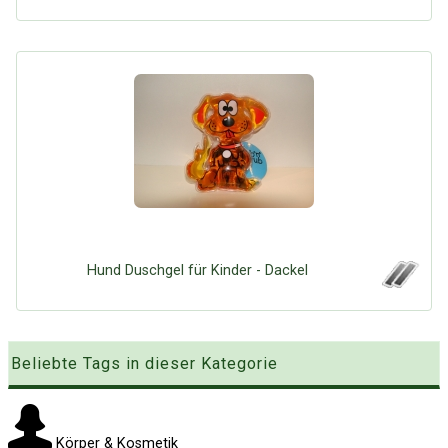
Google
Neu hier?
Mediadaten
Erweitere Suche
Presse News
Suchanfragen
Zufallsartikel
Kategoriewolke
Tagwolke
Hund Duschgel für Kinder - Dackel
Beliebte Tags in dieser Kategorie
Körper & Kosmetik