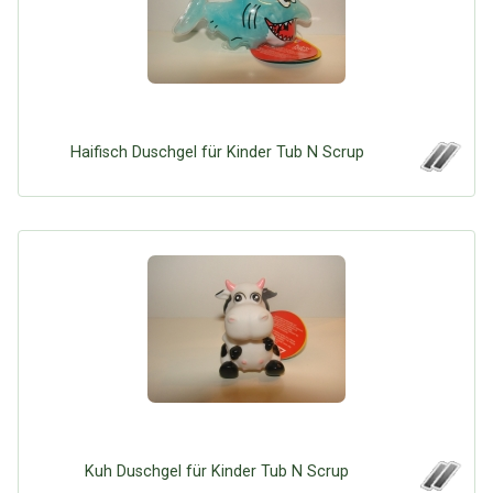
Haifisch Duschgel für Kinder Tub N Scrup
Über Tauschbu↔de
Kategorien
Mit Email
Twitter
Facebook
Kuh Duschgel für Kinder Tub N Scrup
Tauschbons
Neue Artikel