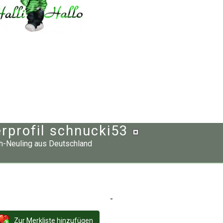
rprofil schnucki53
h-Neuling
aus
Deutschland
-
Zur Merkliste hinzufügen