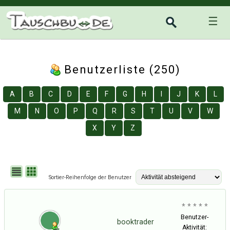
☰
Benutzerliste (250)
A
B
C
D
E
F
G
H
I
J
K
L
M
N
O
P
Q
R
S
T
U
V
W
X
Y
Z
Sortier-Reihenfolge der Benutzer
* * * * *
Benutzer-
booktrader
Aktivität: