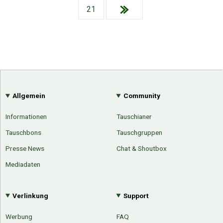
Google
Neu hier?
21
Mediadaten
Erweitere Suche
Presse News
Suchanfragen
Zufallsartikel
Kategoriewolke
Tagwolke
Allgemein
Community
Informationen
Tauschianer
Tauschbons
Tauschgruppen
Presse News
Chat & Shoutbox
Mediadaten
Verlinkung
Support
Werbung
FAQ