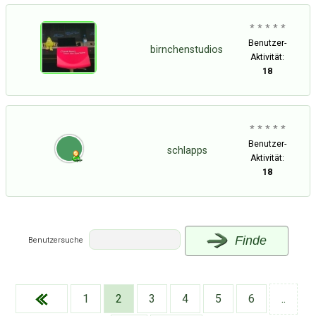
* * * * *
Benutzer-
birnchenstudios
Aktivität:
18
* * * * *
Benutzer-
schlapps
Aktivität:
18
Finde
Benutzersuche
Über Tauschbu↔de
Kategorien
Mit Email
Twitter
Facebook
1
2
3
4
5
6
..
Tauschbons
Neue Artikel