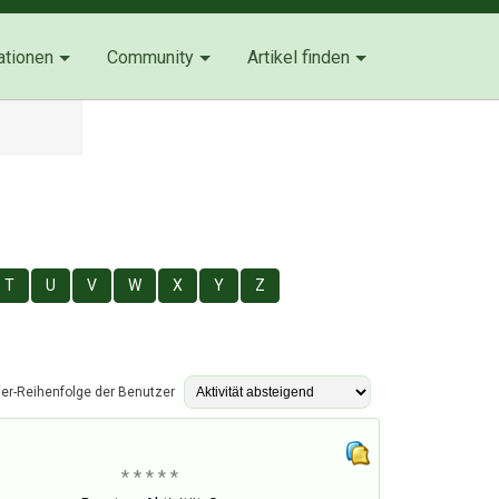
ationen
Community
Artikel finden
T
U
V
W
X
Y
Z
ier-Reihenfolge der Benutzer
* * * * *