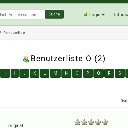
Suche
Login
Inform
Benutzerliste
Benutzerliste O (2)
H
I
J
K
L
M
N
O
P
Q
R
S
Sort
original