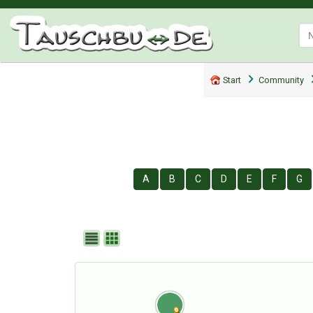
Start
Community
A
B
C
D
E
F
G