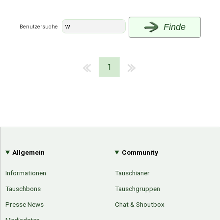
Finde
Benutzersuche
1
Allgemein
Community
Informationen
Tauschianer
Tauschbons
Tauschgruppen
Über Tauschbu↔de
Kategorien
Presse News
Chat & Shoutbox
Mit Email
Twitter
Facebook
Tauschbons
Neue Artikel