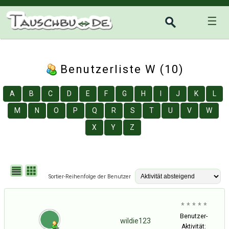
☰
Benutzerliste W (10)
A
B
C
D
E
F
G
H
I
J
K
L
M
N
O
P
Q
R
S
T
U
V
W
X
Y
Z
Sortier-Reihenfolge der Benutzer
* * * * *
Benutzer-
wildie123
Aktivität: