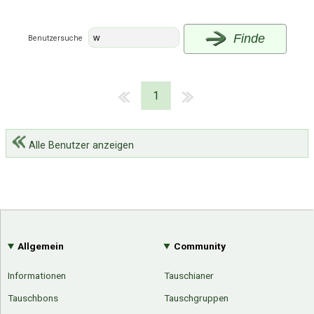
Finde
Benutzersuche
1
Alle Benutzer anzeigen
Allgemein
Community
Informationen
Tauschianer
Über Tauschbu↔de
Kategorien
Mit Email
Twitter
Facebook
Tauschbons
Tauschgruppen
Tauschbons
Neue Artikel