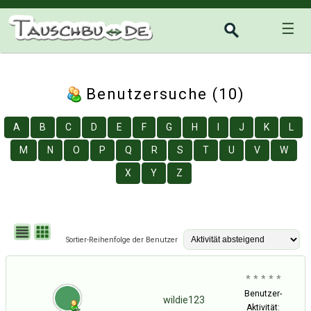
☰
Benutzersuche (10)
A
B
C
D
E
F
G
H
I
J
K
L
M
N
O
P
Q
R
S
T
U
V
W
X
Y
Z
Sortier-Reihenfolge der Benutzer
* * * * *
Benutzer-
wildie123
Aktivität: