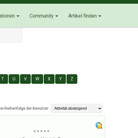
ationen
Community
Artikel finden
T
U
V
W
X
Y
Z
ier-Reihenfolge der Benutzer
* * * * *