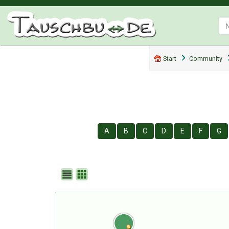
Start
Community
A
B
C
D
E
F
G