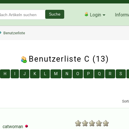
Suche
Login
Inform
Benutzerliste
Benutzerliste C (13)
H
I
J
K
L
M
N
O
P
Q
R
S
Sort
catwoman