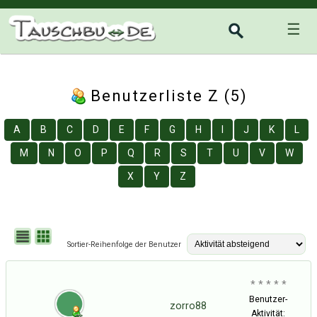
☰
Benutzerliste Z (5)
A
B
C
D
E
F
G
H
I
J
K
L
M
N
O
P
Q
R
S
T
U
V
W
X
Y
Z
Sortier-Reihenfolge der Benutzer
* * * * *
Benutzer-
zorro88
Aktivität: