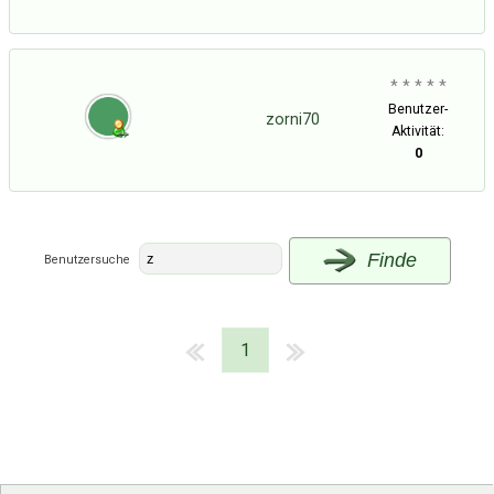
* * * * *
Benutzer-
zorni70
Aktivität:
0
Finde
Benutzersuche
1