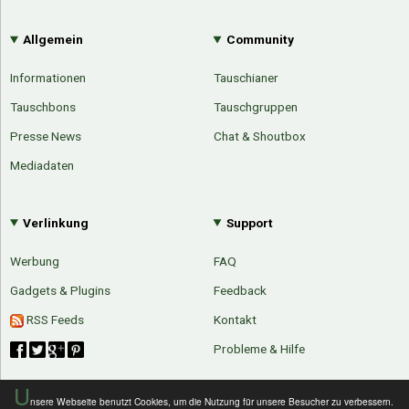
Allgemein
Community
Informationen
Tauschianer
Tauschbons
Tauschgruppen
Presse News
Chat & Shoutbox
Mediadaten
Verlinkung
Support
Werbung
FAQ
Gadgets & Plugins
Feedback
RSS Feeds
Kontakt
Probleme & Hilfe
U
nsere Webseite benutzt Cookies, um die Nutzung für unsere Besucher zu verbessern.