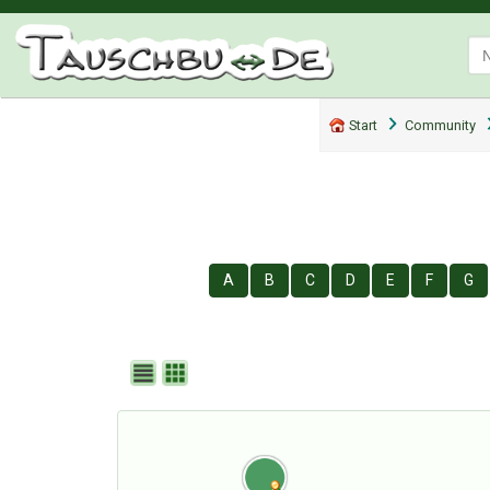
Start
Community
A
B
C
D
E
F
G