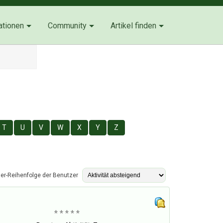
ationen
Community
Artikel finden
T
U
V
W
X
Y
Z
ier-Reihenfolge der Benutzer
* * * * *