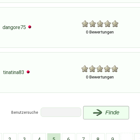
dangore75
0 Bewertungen
tinatina83
0 Bewertungen
Finde
Benutzersuche
2
3
4
5
6
7
8
9
..