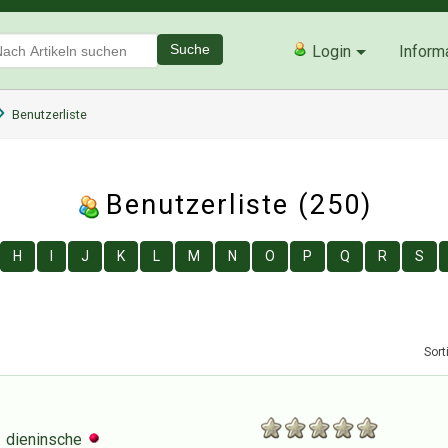
Suche
Login
Inform
Benutzerliste
Benutzerliste (250)
H
I
J
K
L
M
N
O
P
Q
R
S
Sort
dieninsche