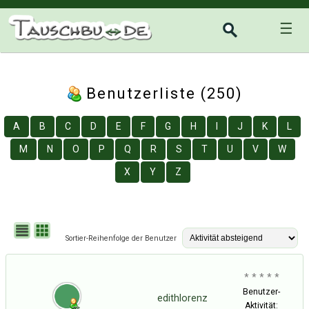
☰
Benutzerliste (250)
A
B
C
D
E
F
G
H
I
J
K
L
M
N
O
P
Q
R
S
T
U
V
W
X
Y
Z
Sortier-Reihenfolge der Benutzer
* * * * *
Benutzer-
edithlorenz
Aktivität: