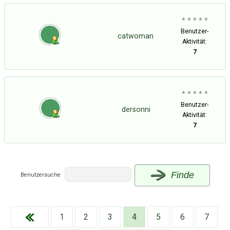
* * * * *
Benutzer-
catwoman
Aktivität:
7
* * * * *
Benutzer-
dersonni
Aktivität:
7
Finde
Benutzersuche
Über Tauschbu↔de
Kategorien
Mit Email
Twitter
Facebook
1
2
3
4
5
6
7
Tauschbons
Neue Artikel