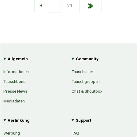
Google
Neu hier?
8
..
21
Mediadaten
Erweitere Suche
Presse News
Suchanfragen
Zufallsartikel
Kategoriewolke
Tagwolke
Allgemein
Community
Informationen
Tauschianer
Tauschbons
Tauschgruppen
Presse News
Chat & Shoutbox
Mediadaten
Verlinkung
Support
Werbung
FAQ