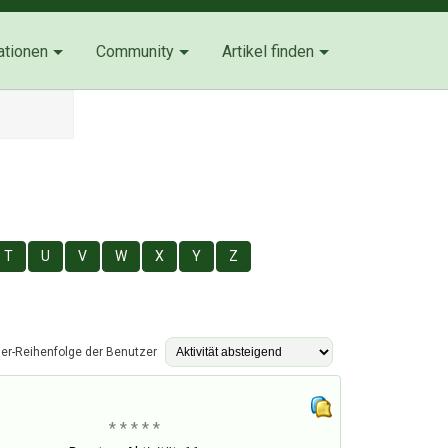
ationen
Community
Artikel finden
T
U
V
W
X
Y
Z
ier-Reihenfolge der Benutzer
* * * * *