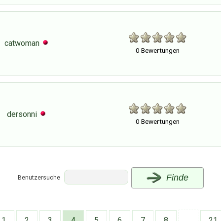
catwoman
0 Bewertungen
dersonni
0 Bewertungen
Finde
Benutzersuche
1
2
3
4
5
6
7
8
..
21