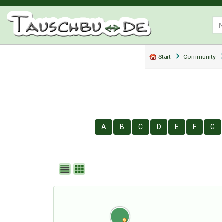
Start
Community
A
B
C
D
E
F
G