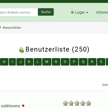
Suche
Login
Inform
Benutzerliste
Benutzerliste (250)
H
I
J
K
L
M
N
O
P
Q
R
S
Sort
edithlorenz