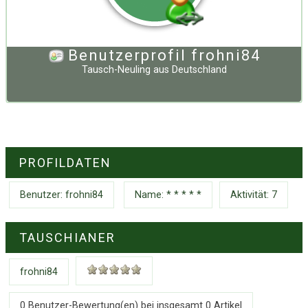
Benutzerprofil frohni84
Tausch-Neuling
aus
Deutschland
PROFILDATEN
Benutzer:
frohni84
Name: * * * * *
Aktivität: 7
TAUSCHIANER
frohni84
0 Benutzer-Bewertung(en) bei insgesamt
0
Artikel