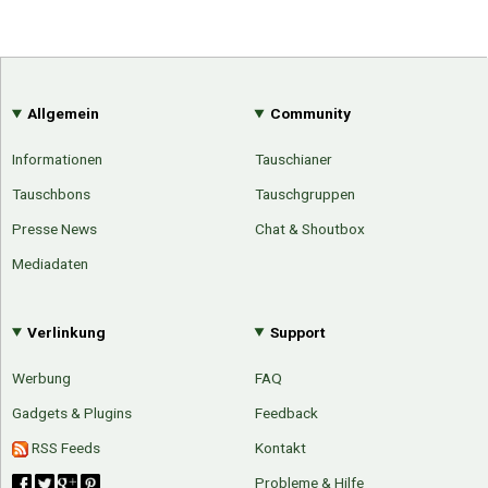
Allgemein
Community
Informationen
Tauschianer
Tauschbons
Tauschgruppen
Presse News
Chat & Shoutbox
Mediadaten
Verlinkung
Support
Werbung
FAQ
Gadgets & Plugins
Feedback
Über Tauschbu↔de
Kategorien
RSS Feeds
Kontakt
Mit Email
Twitter
Facebook
Probleme & Hilfe
Tauschbons
Neue Artikel