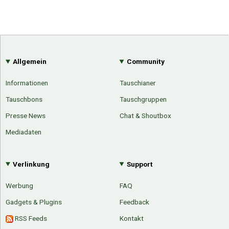
Allgemein
Community
Informationen
Tauschianer
Tauschbons
Tauschgruppen
Presse News
Chat & Shoutbox
Mediadaten
Verlinkung
Support
Werbung
FAQ
Gadgets & Plugins
Feedback
Über Tauschbu↔de
Kategorien
Mit Email
Twitter
Facebook
RSS Feeds
Kontakt
Tauschbons
Neue Artikel