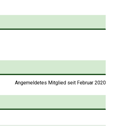
Stellen Sie Ihren
Artikel noch leichter ein:
durchsuchen Sie das
Produktsortiment
Angemeldetes Mitglied seit Februar 2020