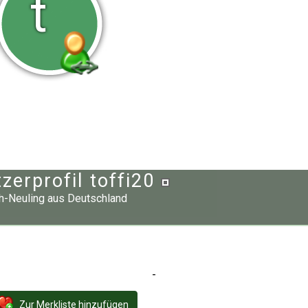
t
zerprofil toffi20
h-Neuling
aus
Deutschland
-
Zur Merkliste hinzufügen