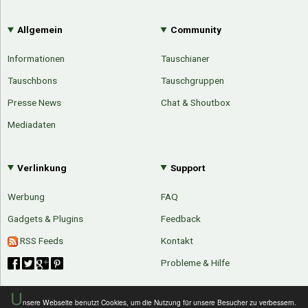
Allgemein
Community
Informationen
Tauschianer
Tauschbons
Tauschgruppen
Presse News
Chat & Shoutbox
Mediadaten
Verlinkung
Support
Werbung
FAQ
Gadgets & Plugins
Feedback
RSS Feeds
Kontakt
Probleme & Hilfe
U
nsere Webseite benutzt Cookies, um die Nutzung für unsere Besucher zu verbessern.