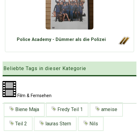
Google
Neu hier?
Mediadaten
Erweitere Suche
Presse News
Suchanfragen
Zufallsartikel
Police Academy - Dümmer als die Polizei
Kategoriewolke
Tagwolke
Beliebte Tags in dieser Kategorie
Film & Fernsehen
Biene Maja
Fredy Teil 1
ameise
Teil 2
lauras Stern
Nils