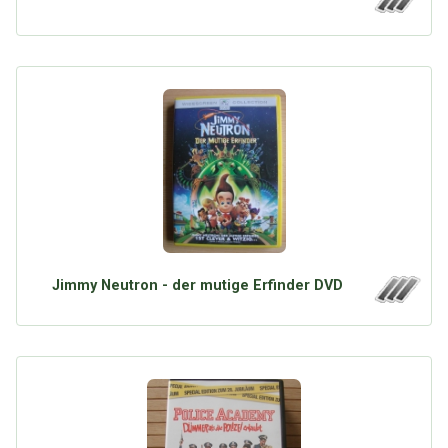
Jimmy Neutron - der mutige Erfinder DVD
Über Tauschbu↔de
Kategorien
Mit Email
Twitter
Facebook
Tauschbons
Neue Artikel