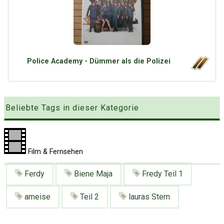
Google
Neu hier?
Mediadaten
Erweitere Suche
Presse News
Suchanfragen
Zufallsartikel
Police Academy - Dümmer als die Polizei
Kategoriewolke
Tagwolke
Beliebte Tags in dieser Kategorie
Film & Fernsehen
Ferdy
Biene Maja
Fredy Teil 1
ameise
Teil 2
lauras Stern