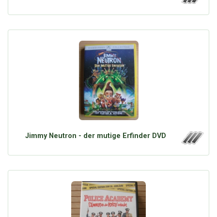
Jimmy Neutron - der mutige Erfinder DVD
Über Tauschbu↔de
Kategorien
Mit Email
Twitter
Facebook
Tauschbons
Neue Artikel