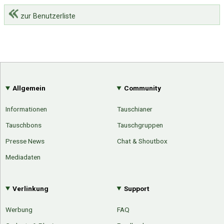
zur Benutzerliste
Allgemein
Community
Informationen
Tauschianer
Tauschbons
Tauschgruppen
Presse News
Chat & Shoutbox
Mediadaten
Verlinkung
Support
Über Tauschbu↔de
Kategorien
Mit Email
Twitter
Facebook
Werbung
FAQ
Tauschbons
Neue Artikel