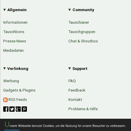
Allgemein
Community
Informationen
Tauschianer
Tauschbons
Tauschgruppen
Presse News
Chat & Shoutbox
Mediadaten
Verlinkung
Support
Werbung
FAQ
Gadgets & Plugins
Feedback
RSS Feeds
Kontakt
Probleme & Hilfe
U
nsere Webseite benutzt Cookies, um die Nutzung für unsere Besucher zu verbessern.
Information