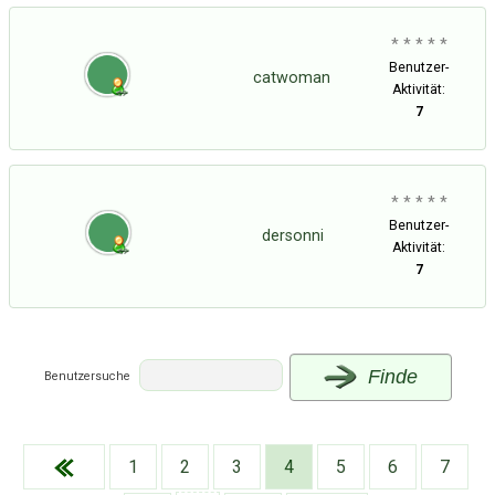
* * * * *
Benutzer-
catwoman
Aktivität:
7
* * * * *
Benutzer-
dersonni
Aktivität:
7
Finde
Benutzersuche
Über Tauschbu↔de
Kategorien
Mit Email
Twitter
Facebook
1
2
3
4
5
6
7
Tauschbons
Neue Artikel