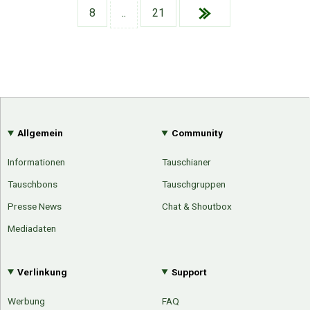
Google
Neu hier?
8
..
21
Mediadaten
Erweitere Suche
Presse News
Suchanfragen
Zufallsartikel
Kategoriewolke
Tagwolke
Allgemein
Community
Informationen
Tauschianer
Tauschbons
Tauschgruppen
Presse News
Chat & Shoutbox
Mediadaten
Verlinkung
Support
Werbung
FAQ