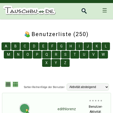
☰
Benutzerliste (250)
A
B
C
D
E
F
G
H
I
J
K
L
M
N
O
P
Q
R
S
T
U
V
W
X
Y
Z
Sortier-Reihenfolge der Benutzer
* * * * *
Benutzer-
edithlorenz
Aktivität: