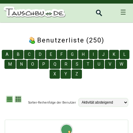
☰
Benutzerliste (250)
A
B
C
D
E
F
G
H
I
J
K
L
M
N
O
P
Q
R
S
T
U
V
W
X
Y
Z
Sortier-Reihenfolge der Benutzer