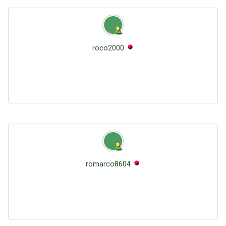
roco2000
romarco8604